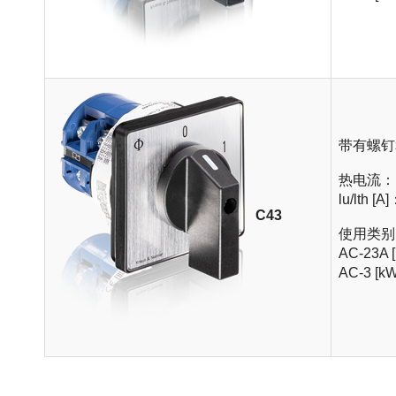
带有螺钉
热电流：
lu/lth [A
C43
使用类别 (3
AC-23A 
AC-3 [k